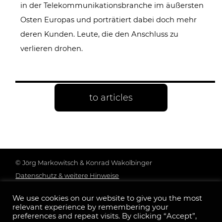
in der Telekommunikationsbranche im äußersten
Osten Europas und porträtiert dabei doch mehr
deren Kunden. Leute, die den Anschluss zu
verlieren drohen.
to articles
© Jörg Markowitsch & Konrad Wakolbinger
Datenschutz & weitere Hinweise
Genderhinweis
We use cookies on our website to give you the most
Impressum
relevant experience by remembering your
Follow us:
preferences and repeat visits. By clicking “Accept”,