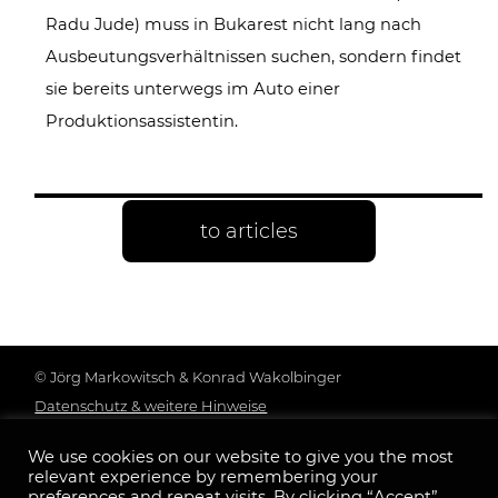
Radu Jude) muss in Bukarest nicht lang nach
Ausbeutungsverhältnissen suchen, sondern findet
sie bereits unterwegs im Auto einer
Produktionsassistentin.
to articles
© Jörg Markowitsch & Konrad Wakolbinger
Datenschutz & weitere Hinweise
Genderhinweis
We use cookies on our website to give you the most
Impressum
relevant experience by remembering your
Follow us:
preferences and repeat visits. By clicking “Accept”,