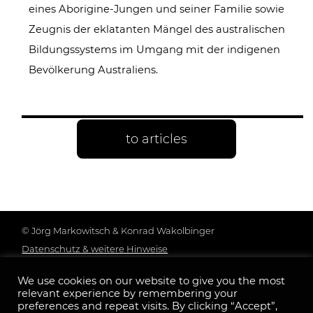
eines Aborigine-Jungen und seiner Familie sowie
Zeugnis der eklatanten Mängel des australischen
Bildungssystems im Umgang mit der indigenen
Bevölkerung Australiens.
to articles
© Jörg Markowitsch & Konrad Wakolbinger
Datenschutz & weitere Hinweise
Genderhinweis
We use cookies on our website to give you the most
Impressum
relevant experience by remembering your
Follow us:
preferences and repeat visits. By clicking “Accept”,