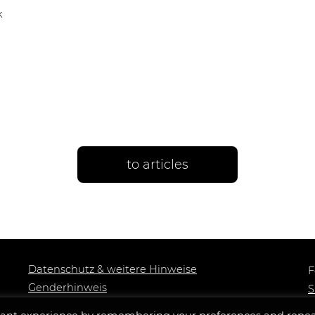
k
to articles
Datenschutz & weitere Hinweise
F
Genderhinweis
S
Impressum