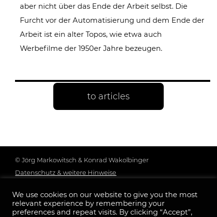
aber nicht über das Ende der Arbeit selbst. Die
Furcht vor der Automatisierung und dem Ende der
Arbeit ist ein alter Topos, wie etwa auch
Werbefilme der 1950er Jahre bezeugen.
to articles
© Jörg Markowitsch & Konrad Wakolbinger
Datenschutz & weitere Hinweise
Genderhinweis
We use cookies on our website to give you the most
Impressum
relevant experience by remembering your
Follow us:
preferences and repeat visits. By clicking “Accept”,