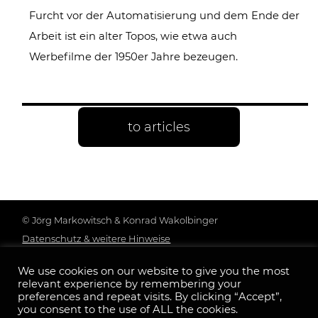
Furcht vor der Automatisierung und dem Ende der
Arbeit ist ein alter Topos, wie etwa auch
Werbefilme der 1950er Jahre bezeugen.
to articles
© Jörg Markowitsch & Konrad Wakolbinger
Datenschutz & weitere Hinweise
Genderhinweis
We use cookies on our website to give you the most
Impressum
relevant experience by remembering your
Follow us:
preferences and repeat visits. By clicking “Accept”,
you consent to the use of ALL the cookies.