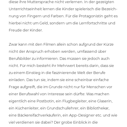
diese ihre Mut­ter­spra­che nicht verlernen. In der gezeigten
Unter­richts­ein­heit lernen die Kinder spie­le­risch die Bezeich­
nung von Fingern und Farben. Für die Prot­ago­nis­tin geht es
hierbei nicht um Geld, sondern um die Lern­fort­schrit­te und
Freude der Kinder.
Zwar kann mit den Filmen allein schon aufgrund der Kürze
nicht der Anspruch erhoben werden, umfassend über
Berufs­bil­der zu infor­mie­ren. Das müssen sie jedoch auch
nicht. Für mich besteht ihr Mehrwert bereits darin, dass sie
zu einem Einstieg in die fas­zi­nie­ren­de Welt der Berufe
einladen. Das tun sie, indem sie eine scheinbar einfache
Frage aufgreift, die im Grunde nicht nur für Menschen vor
einer Berufs­wahl von Interesse sein dürfte: Was machen
eigent­lich eine Postbotin, ein Flug­be­glei­ter, eine Glaserin,
ein Küchen­lei­ter, ein Grund­schul­leh­rer, ein Biblio­the­kar,
eine Bäcke­rei­fach­ver­käu­fe­rin, ein App-Designer etc. und wie
viel verdienen sie dabei? Der grobe Einblick in die