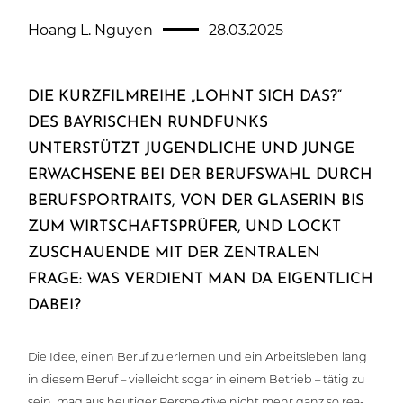
Hoang L. Nguyen
28.03.2025
DIE KURZFILMREIHE „LOHNT SICH DAS?“
DES BAYRISCHEN RUNDFUNKS
UNTERSTÜTZT JUGENDLICHE UND JUNGE
ERWACHSENE BEI DER BERUFSWAHL DURCH
BERUFSPORTRAITS, VON DER GLASERIN BIS
ZUM WIRTSCHAFTSPRÜFER, UND LOCKT
ZUSCHAUENDE MIT DER ZENTRALEN
FRAGE: WAS VERDIENT MAN DA EIGENTLICH
DABEI?
Die Idee, einen Beruf zu erlernen und ein Arbeits­le­ben lang
in diesem Beruf – viel­leicht sogar in einem Betrieb – tätig zu
sein, mag aus heutiger Per­spek­ti­ve nicht mehr ganz so rea­