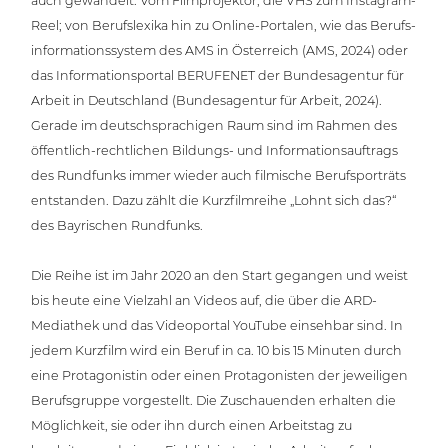
auch gewandelt: Vom Film­pro­jek­tor, die VHS zum Instagram-
Reel; von Berufs­le­xi­ka hin zu Online-Portalen, wie das Berufs­
in­for­ma­ti­ons­sys­tem des AMS in Öster­reich (AMS, 2024) oder
das Infor­ma­ti­ons­por­tal BERUFENET der Bun­des­agen­tur für
Arbeit in Deutsch­land (Bun­des­agen­tur für Arbeit, 2024).
Gerade im deutsch­spra­chi­gen Raum sind im Rahmen des
öffent­lich-recht­li­chen Bildungs- und Infor­ma­ti­ons­auf­trags
des Rundfunks immer wieder auch filmische Berufs­por­träts
ent­stan­den. Dazu zählt die Kurz­film­rei­he „Lohnt sich das?“
des Bay­ri­schen Rundfunks.
Die Reihe ist im Jahr 2020 an den Start gegangen und weist
bis heute eine Vielzahl an Videos auf, die über die ARD-
Mediathek und das Video­por­tal YouTube einsehbar sind. In
jedem Kurzfilm wird ein Beruf in ca. 10 bis 15 Minuten durch
eine Prot­ago­nis­tin oder einen Prot­ago­nis­ten der jewei­li­gen
Berufs­grup­pe vor­ge­stellt. Die Zuschau­en­den erhalten die
Mög­lich­keit, sie oder ihn durch einen Arbeits­tag zu