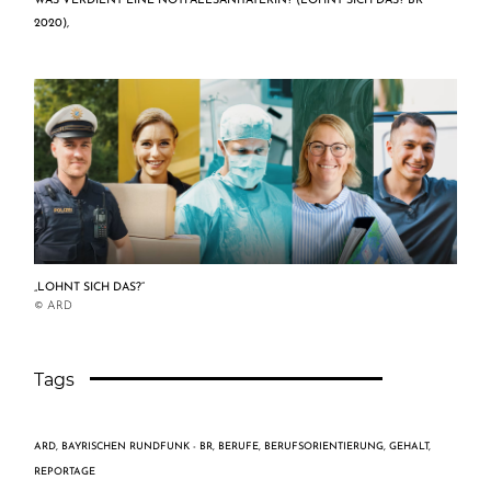
WAS VERDIENT EINE NOTFALLSANITÄTERIN? (LOHNT SICH DAS? BR
2020),
„LOHNT SICH DAS?“
© ARD
Tags
ARD
,
BAYRISCHEN RUNDFUNK - BR
,
BERUFE
,
BERUFSORIENTIERUNG
,
GEHALT
,
REPORTAGE