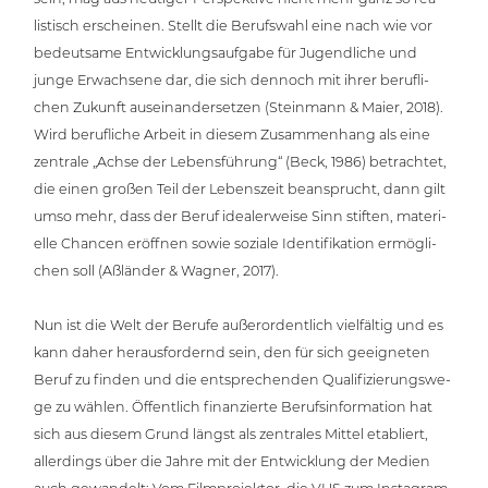
lis­tisch erschei­nen. Stellt die Berufs­wahl eine nach wie vor
bedeut­sa­me Ent­wick­lungs­auf­ga­be für Jugend­li­che und
junge Erwach­se­ne dar, die sich dennoch mit ihrer beruf­li­
chen Zukunft aus­ein­an­der­set­zen (Steinmann & Maier, 2018).
Wird beruf­li­che Arbeit in diesem Zusam­men­hang als eine
zentrale „Achse der Lebens­füh­rung“ (Beck, 1986) betrach­tet,
die einen großen Teil der Lebens­zeit bean­sprucht, dann gilt
umso mehr, dass der Beruf idea­ler­wei­se Sinn stiften, mate­ri­
el­le Chancen eröffnen sowie soziale Iden­ti­fi­ka­ti­on ermög­li­
chen soll (Aßländer & Wagner, 2017).
Nun ist die Welt der Berufe außer­or­dent­lich viel­fäl­tig und es
kann daher her­aus­for­dernd sein, den für sich geeig­ne­ten
Beruf zu finden und die ent­spre­chen­den Qua­li­fi­zie­rungs­we­
ge zu wählen. Öffent­lich finan­zier­te Berufs­in­for­ma­ti­on hat
sich aus diesem Grund längst als zentrales Mittel etabliert,
aller­dings über die Jahre mit der Ent­wick­lung der Medien