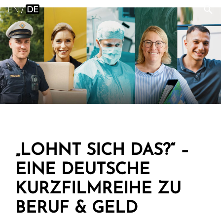
EN
DE
„LOHNT SICH DAS?“ –
EINE DEUTSCHE
KURZ­FILM­REI­HE ZU
BERUF & GELD