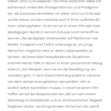
trä­tiert, ohne zu tri­via­li­sie­ren. Die Filme bestechen dabei mit
authen­tisch wirkenden Prot­ago­nis­tin­nen und Prot­ago­nis­
ten. Als Zuschau­en­de erleben wir diese nicht nur im Einsatz
auf der Arbeit, sondern teilweise auch in ihren außer­be­ruf­li­
chen Lebens­sphä­ren. So lernen wir in einem Film den Sozi­
al­päd­ago­gen Nando in seinem Zuhause (und Home­of­fice)
kennen, der als digitaler Street­wor­ker auf Platt­for­men wie
Reddit, Instagram und Twitch unterwegs ist, um junge
Menschen möglichst nahe an deren Lebens­wel­ten zu
beraten. Als besonders her­aus­for­dern­de Situa­tio­nen
erachtet Nando Fälle, in denen er einen per­sön­li­chen Bezug
erkennt, zum Beispiel, wenn es um die Bewäl­ti­gung von
Verlusten geht. In dem Zusam­men­hang erzählt er rührend
von dem Verlust eines geliebten Ver­wand­ten, den er
kürzlich selbst durch­le­ben musste. In einem anderen Film
treffen wir auf die Rezep­tio­nis­tin Ani, die wir nach einem
Arbeits­tag im Hotel­be­trieb zu ihrer ehren­amt­li­chen Tätigkeit
begleiten dürfen. Sie bringt Kindern Armenisch bei, damit