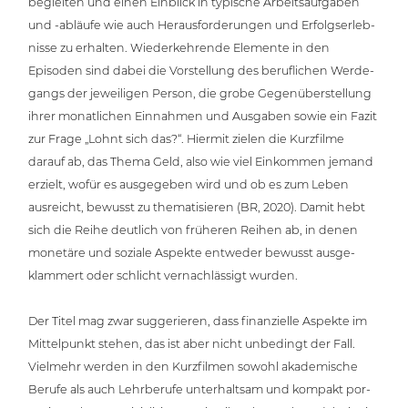
begleiten und einen Einblick in typische Arbeits­auf­ga­ben
und ‑abläufe wie auch Her­aus­for­de­run­gen und Erfolgs­er­leb­
nis­se zu erhalten. Wie­der­keh­ren­de Elemente in den
Episoden sind dabei die Vor­stel­lung des beruf­li­chen Wer­de­
gangs der jewei­li­gen Person, die grobe Gegen­über­stel­lung
ihrer monat­li­chen Einnahmen und Ausgaben sowie ein Fazit
zur Frage „Lohnt sich das?“. Hiermit zielen die Kurzfilme
darauf ab, das Thema Geld, also wie viel Einkommen jemand
erzielt, wofür es aus­ge­ge­ben wird und ob es zum Leben
ausreicht, bewusst zu the­ma­ti­sie­ren (BR, 2020). Damit hebt
sich die Reihe deutlich von früheren Reihen ab, in denen
monetäre und soziale Aspekte entweder bewusst aus­ge­
klam­mert oder schlicht ver­nach­läs­sigt wurden.
Der Titel mag zwar sug­ge­rie­ren, dass finan­zi­el­le Aspekte im
Mit­tel­punkt stehen, das ist aber nicht unbedingt der Fall.
Vielmehr werden in den Kurz­fil­men sowohl aka­de­mi­sche
Berufe als auch Lehr­be­ru­fe unter­halt­sam und kompakt por­