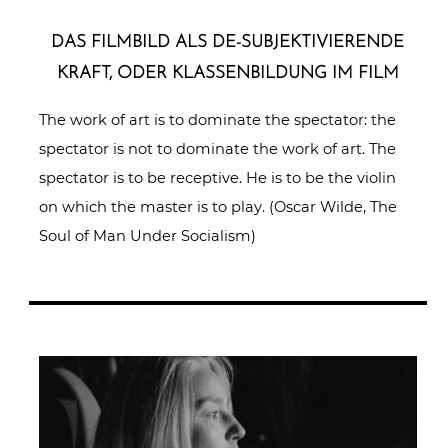
DAS FILMBILD ALS DE-SUB­JEK­TI­VIE­REN­DE
KRAFT, ODER KLAS­SEN­BIL­DUNG IM FILM
The work of art is to dominate the spectator: the
spectator is not to dominate the work of art. The
spectator is to be receptive. He is to be the violin
on which the master is to play. (Oscar Wilde, The
Soul of Man Under Socialism)