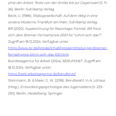
phie der Arbeit. Texte von der Antike bis zur Gegenwart
(S. 11–
26). Berlin: Suhrkamp Verlag.
Beck, U. (1986).
Risi­ko­ge­sell­schaft. Auf dem Weg in eine
andere Moderne
. Frankfurt am Main: Suhrkamp Verlag.
BR (2020).
Aus­zeich­nung für Reportage-Format. BR freut
sich über Bremer Fern­seh­preis 2020 für “Lohnt sich das?”
.
Zugriff am 18.12.2024. Verfügbar unter
https://www.br.de/presse/inhalt/pressemitteilungen/bremer-
fernsehpreis-lohnt-sich-das-100.html
.
Bun­des­agen­tur für Arbeit (2024). BERUFENET. Zugriff am
18.12.2024. Verfügbar unter
https://web.arbeitsagentur.de/berufenet/
.
Steinmann, B. & Maier, G. W. (2018). Berufs­wahl. In A. Lohaus
(Hrsg.),
Ent­wick­lungs­psy­cho­lo­gie des Jugend­al­ters
(S. 223–
250). Berlin, Hei­del­berg: Springer.