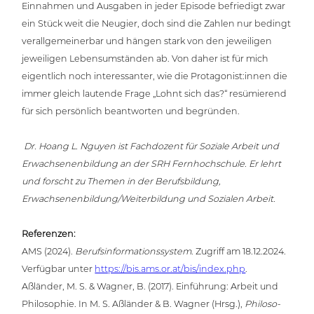
Einnahmen und Ausgaben in jeder Episode befrie­digt zwar
ein Stück weit die Neugier, doch sind die Zahlen nur bedingt
ver­all­ge­mei­ner­bar und hängen stark von den jewei­li­gen
jewei­li­gen Lebens­um­stän­den ab. Von daher ist für mich
eigent­lich noch inter­es­san­ter, wie die Protagonist:innen die
immer gleich lautende Frage „Lohnt sich das?“ resü­mie­rend
für sich per­sön­lich beant­wor­ten und begründen.
Dr. Hoang L. Nguyen ist Fach­do­zent für Soziale Arbeit und
Erwach­se­nen­bil­dung an der SRH Fern­hoch­schu­le. Er lehrt
und forscht zu Themen in der Berufs­bil­dung,
Erwachsenenbildung/Weiterbildung und Sozialen Arbeit.
Refe­ren­zen:
AMS (2024).
Berufs­in­for­ma­ti­ons­sys­tem
. Zugriff am 18.12.2024.
Verfügbar unter
https://bis.ams.or.at/bis/index.php
.
Aßländer, M. S. & Wagner, B. (2017). Ein­füh­rung: Arbeit und
Phi­lo­so­phie. In M. S. Aßländer & B. Wagner (Hrsg.),
Phi­lo­so­