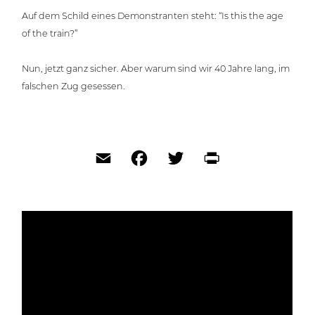
Auf dem Schild eines Demons­tran­ten steht: “Is this the age
of the train?”
Nun, jetzt ganz sicher. Aber warum sind wir 40 Jahre lang, im
falschen Zug gesessen.
Email
Facebook
Twitter
Print