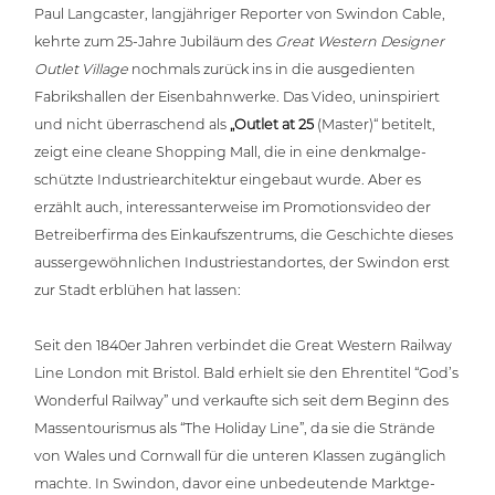
Paul Lang­cas­ter, lang­jäh­ri­ger Reporter von Swindon Cable,
kehrte zum 25-Jahre Jubiläum des
Great Western Designer
Outlet Village
nochmals zurück ins in die aus­ge­dien­ten
Fabriks­hal­len der Eisen­bahn­wer­ke. Das Video, unin­spi­riert
und nicht über­ra­schend als
„
Outlet at 25
(Master)“ betitelt,
zeigt eine cleane Shopping Mall, die in eine denk­mal­ge­
schütz­te Indus­trie­ar­chi­tek­tur eingebaut wurde. Aber es
erzählt auch, inter­es­san­ter­wei­se im Pro­mo­ti­ons­vi­deo der
Betrei­ber­fir­ma des Ein­kaufs­zen­trums, die Geschich­te dieses
aus­ser­ge­wöhn­li­chen Indus­trie­stand­or­tes, der Swindon erst
zur Stadt erblühen hat lassen:
Seit den 1840er Jahren verbindet die Great Western Railway
Line London mit Bristol. Bald erhielt sie den Ehren­ti­tel “God’s
Wonderful Railway” und verkaufte sich seit dem Beginn des
Mas­sen­tou­ris­mus als “The Holiday Line”, da sie die Strände
von Wales und Cornwall für die unteren Klassen zugäng­lich
machte. In Swindon, davor eine unbe­deu­ten­de Markt­ge­