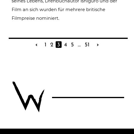
seines Lebens, Drehbuchautor Ishiguro und der
Film an sich wurden für mehrere britische
Filmpreise nominiert.
‹
1
2
3
4
5
…
51
›