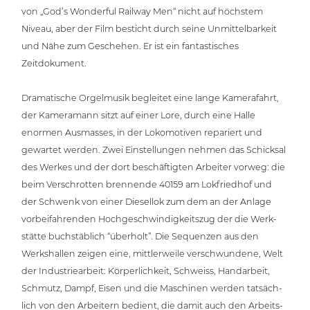
von „God’s Wonderful Railway Men“ nicht auf höchstem
Niveau, aber der Film besticht durch seine Unmit­tel­bar­keit
und Nähe zum Geschehen. Er ist ein fan­tas­ti­sches
Zeitdokument.
Dra­ma­ti­sche Orgel­mu­sik begleitet eine lange Kame­ra­fahrt,
der Kame­ra­mann sitzt auf einer Lore, durch eine Halle
enormen Ausmasses, in der Loko­mo­ti­ven repariert und
gewartet werden. Zwei Ein­stel­lun­gen nehmen das Schicksal
des Werkes und der dort beschäf­tig­ten Arbeiter vorweg: die
beim Ver­schrot­ten brennende 40159 am Lok­fried­hof und
der Schwenk von einer Diesellok zum dem an der Anlage
vor­bei­fah­ren­den Hoch­ge­schwin­dig­keits­zug der die Werk­
stät­te buch­stäb­lich “überholt”. Die Sequenzen aus den
Werks­hal­len zeigen eine, mitt­ler­wei­le ver­schwun­de­ne, Welt
der Indus­trie­ar­beit: Kör­per­lich­keit, Schweiss, Hand­ar­beit,
Schmutz, Dampf, Eisen und die Maschinen werden tat­säch­
lich von den Arbeitern bedient, die damit auch den Arbeits­