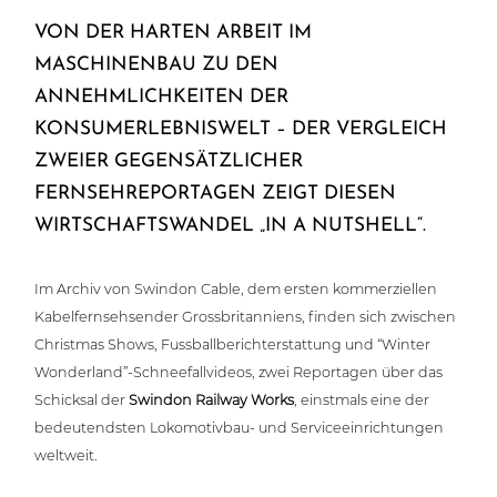
VON DER HARTEN ARBEIT IM
MASCHINENBAU ZU DEN
ANNEHMLICHKEITEN DER
KONSUMERLEBNISWELT – DER VERGLEICH
ZWEIER GEGENSÄTZLICHER
FERNSEHREPORTAGEN ZEIGT DIESEN
WIRTSCHAFTSWANDEL „IN A NUTSHELL“.
Im Archiv von Swindon Cable, dem ersten kom­mer­zi­el­len
Kabel­fern­seh­sen­der Gross­bri­tan­ni­ens, finden sich zwischen
Christmas Shows, Fuss­ball­be­richt­erstat­tung und “Winter
Wonderland”-Schneefallvideos, zwei Repor­ta­gen über das
Schicksal der
Swindon Railway Works
, einstmals eine der
bedeu­tends­ten Loko­mo­tiv­bau- und Ser­vice­ein­rich­tun­gen
weltweit.