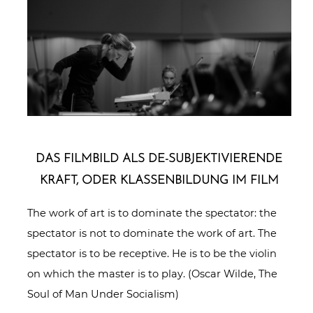
DAS FILMBILD ALS DE-SUB­JEK­TI­VIE­REN­DE
KRAFT, ODER KLAS­SEN­BIL­DUNG IM FILM
The work of art is to dominate the spectator: the
spectator is not to dominate the work of art. The
spectator is to be receptive. He is to be the violin
on which the master is to play. (Oscar Wilde, The
Soul of Man Under Socialism)