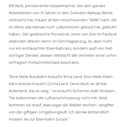
Bill Reid, pen­sio­nier­ter Kes­sel­ma­cher, der sein ganzes
Arbeits­le­ben von 51 Jahren in den Swindon Railway Works
verbracht hat, trauert all den ver­schwun­den “Skills” nach, die
im Werk, das damals noch Loko­mo­ti­ven gebaut hat, geblüht
haben. Der geist­rei­che Pen­sio­nist, einer von drei im Fauteuil
sitzenden älteren Herrn im Sonn­tags­an­zug, ist, aber nicht
nur ein ent­täusch­ter Eisen­bah­ners, sondern auch ein hell­
sich­ti­ger Denker, dessen Weitsicht alle Vertreter einer unhin­
ter­frag­ten Fort­schritt­lich­keit beschämt.
“Eine Meile Autobahn braucht 16 ha Land. Eine Meile Eisen­
bahn­stre­cke braucht 0,4 ha Land. Denk doch an all das
Ackerland, das ist weg…” es braucht Schienen statt Strassen …
“Sie bekommen die Luft­ver­schmut­zung nicht mit. Jetzt
kommen sie drauf, dass sogar die Wälder sterben. Vergiftet
von der giftigen Umge­bungs­luft. Ich denke letzt­end­lich
müssen sie zur Eisenbahn zurück.”