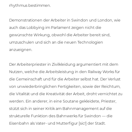
rhyth­mus bestimmen.
Demons­tra­tio­nen der Arbeiter in Swindon und London, wie
auch das Lobbying im Parlament zeigen nicht die
gewünsch­te Wirkung, obwohl die Arbeiter bereit sind,
umzu­schu­len und sich an die neuen Tech­no­lo­gien
anzueignen.
Der Arbei­ter­pries­ter in Zivil­klei­dung argu­men­tiert mit dem
Nutzen, welche die Arbeits­leis­tung in den Railway Works für
die Gemein­schaft und für die Arbeiter selbst hat. Der Verlust
von unwie­der­bring­li­chen Fer­tig­kei­ten, sowie der Reichtum,
die Vitalität und die Krea­ti­vi­tät der Arbeit, droht ver­nich­tet zu
werden. Ein anderer, in eine Soutane geklei­de­te, Priester,
stützt sich in seiner Kritik am Bahn­ma­nage­ment auf die
struk­tu­rel­le Funktion des Bahnwerks für Swindon — die
Eisenbahn als Vater- und Mut­ter­fi­gur [sic!] der Stadt.