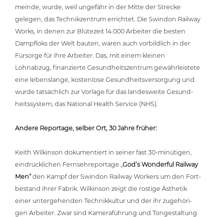
mein­de, wurde, weil ungefähr in der Mitte der Strecke
gelegen, das Tech­nik­zen­trum errichtet. Die Swindon Railway
Works, in denen zur Blütezeit 14.000 Arbeiter die besten
Dampfloks der Welt bauten, waren auch vor­bild­lich in der
Fürsorge für ihre Arbeiter. Das, mit einem kleinen
Lohnabzug, finan­zier­te Gesund­heits­zen­trum gewähr­leis­te­te
eine lebens­lan­ge, kos­ten­lo­se Gesund­heits­ver­sor­gung und
wurde tat­säch­lich zur Vorlage für das lan­des­wei­te Gesund­
heits­sys­tem, das National Health Service (NHS).
Andere Reportage, selber Ort, 30 Jahre fr
ü
her:
Keith Wilkinson doku­men­tiert in seiner fast 30-minütigen,
ein­drück­li­chen Fern­seh­re­por­ta­ge „
God’s Wonderful Railway
Men
“
den Kampf der Swindon Railway Workers um den Fort­
be­stand ihrer Fabrik. Wilkinson zeigt die rostige Ästhetik
einer unter­ge­hen­den Tech­nik­kul­tur und der ihr zuge­hö­ri­
gen Arbeiter. Zwar sind Kame­ra­füh­rung und Ton­ge­stal­tung