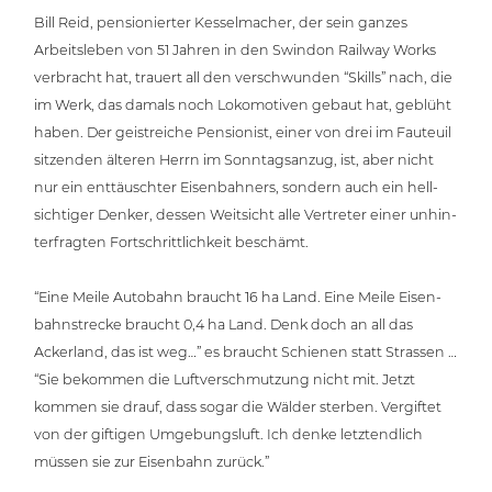
Bill Reid, pen­sio­nier­ter Kes­sel­ma­cher, der sein ganzes
Arbeits­le­ben von 51 Jahren in den Swindon Railway Works
verbracht hat, trauert all den ver­schwun­den “Skills” nach, die
im Werk, das damals noch Loko­mo­ti­ven gebaut hat, geblüht
haben. Der geist­rei­che Pen­sio­nist, einer von drei im Fauteuil
sitzenden älteren Herrn im Sonn­tags­an­zug, ist, aber nicht
nur ein ent­täusch­ter Eisen­bah­ners, sondern auch ein hell­
sich­ti­ger Denker, dessen Weitsicht alle Vertreter einer unhin­
ter­frag­ten Fort­schritt­lich­keit beschämt.
“Eine Meile Autobahn braucht 16 ha Land. Eine Meile Eisen­
bahn­stre­cke braucht 0,4 ha Land. Denk doch an all das
Ackerland, das ist weg…” es braucht Schienen statt Strassen …
“Sie bekommen die Luft­ver­schmut­zung nicht mit. Jetzt
kommen sie drauf, dass sogar die Wälder sterben. Vergiftet
von der giftigen Umge­bungs­luft. Ich denke letzt­end­lich
müssen sie zur Eisenbahn zurück.”