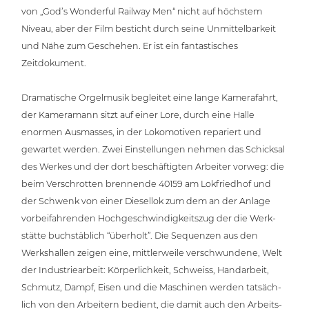
von „God’s Wonderful Railway Men“ nicht auf höchstem
Niveau, aber der Film besticht durch seine Unmit­tel­bar­keit
und Nähe zum Geschehen. Er ist ein fan­tas­ti­sches
Zeitdokument.
Dra­ma­ti­sche Orgel­mu­sik begleitet eine lange Kame­ra­fahrt,
der Kame­ra­mann sitzt auf einer Lore, durch eine Halle
enormen Ausmasses, in der Loko­mo­ti­ven repariert und
gewartet werden. Zwei Ein­stel­lun­gen nehmen das Schicksal
des Werkes und der dort beschäf­tig­ten Arbeiter vorweg: die
beim Ver­schrot­ten brennende 40159 am Lok­fried­hof und
der Schwenk von einer Diesellok zum dem an der Anlage
vor­bei­fah­ren­den Hoch­ge­schwin­dig­keits­zug der die Werk­
stät­te buch­stäb­lich “überholt”. Die Sequenzen aus den
Werks­hal­len zeigen eine, mitt­ler­wei­le ver­schwun­de­ne, Welt
der Indus­trie­ar­beit: Kör­per­lich­keit, Schweiss, Hand­ar­beit,
Schmutz, Dampf, Eisen und die Maschinen werden tat­säch­
lich von den Arbeitern bedient, die damit auch den Arbeits­