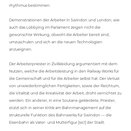
rhyth­mus bestimmen.
Demons­tra­tio­nen der Arbeiter in Swindon und London, wie
auch das Lobbying im Parlament zeigen nicht die
gewünsch­te Wirkung, obwohl die Arbeiter bereit sind,
umzu­schu­len und sich an die neuen Tech­no­lo­gien
anzueignen.
Der Arbei­ter­pries­ter in Zivil­klei­dung argu­men­tiert mit dem
Nutzen, welche die Arbeits­leis­tung in den Railway Works für
die Gemein­schaft und für die Arbeiter selbst hat. Der Verlust
von unwie­der­bring­li­chen Fer­tig­kei­ten, sowie der Reichtum,
die Vitalität und die Krea­ti­vi­tät der Arbeit, droht ver­nich­tet zu
werden. Ein anderer, in eine Soutane geklei­de­te, Priester,
stützt sich in seiner Kritik am Bahn­ma­nage­ment auf die
struk­tu­rel­le Funktion des Bahnwerks für Swindon — die
Eisenbahn als Vater- und Mut­ter­fi­gur [sic!] der Stadt.