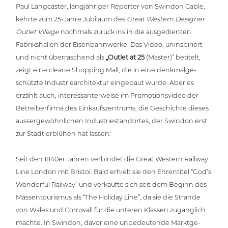
Paul Lang­cas­ter, lang­jäh­ri­ger Reporter von Swindon Cable,
kehrte zum 25-Jahre Jubiläum des
Great Western Designer
Outlet Village
nochmals zurück ins in die aus­ge­dien­ten
Fabriks­hal­len der Eisen­bahn­wer­ke. Das Video, unin­spi­riert
und nicht über­ra­schend als
„
Outlet at 25
(Master)“ betitelt,
zeigt eine cleane Shopping Mall, die in eine denk­mal­ge­
schütz­te Indus­trie­ar­chi­tek­tur eingebaut wurde. Aber es
erzählt auch, inter­es­san­ter­wei­se im Pro­mo­ti­ons­vi­deo der
Betrei­ber­fir­ma des Ein­kaufs­zen­trums, die Geschich­te dieses
aus­ser­ge­wöhn­li­chen Indus­trie­stand­or­tes, der Swindon erst
zur Stadt erblühen hat lassen:
Seit den 1840er Jahren verbindet die Great Western Railway
Line London mit Bristol. Bald erhielt sie den Ehren­ti­tel “God’s
Wonderful Railway” und verkaufte sich seit dem Beginn des
Mas­sen­tou­ris­mus als “The Holiday Line”, da sie die Strände
von Wales und Cornwall für die unteren Klassen zugäng­lich
machte. In Swindon, davor eine unbe­deu­ten­de Markt­ge­