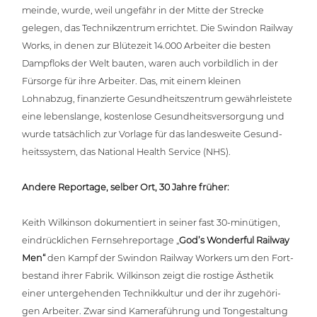
mein­de, wurde, weil ungefähr in der Mitte der Strecke
gelegen, das Tech­nik­zen­trum errichtet. Die Swindon Railway
Works, in denen zur Blütezeit 14.000 Arbeiter die besten
Dampfloks der Welt bauten, waren auch vor­bild­lich in der
Fürsorge für ihre Arbeiter. Das, mit einem kleinen
Lohnabzug, finan­zier­te Gesund­heits­zen­trum gewähr­leis­te­te
eine lebens­lan­ge, kos­ten­lo­se Gesund­heits­ver­sor­gung und
wurde tat­säch­lich zur Vorlage für das lan­des­wei­te Gesund­
heits­sys­tem, das National Health Service (NHS).
Andere Reportage, selber Ort, 30 Jahre fr
ü
her:
Keith Wilkinson doku­men­tiert in seiner fast 30-minütigen,
ein­drück­li­chen Fern­seh­re­por­ta­ge „
God’s Wonderful Railway
Men
“
den Kampf der Swindon Railway Workers um den Fort­
be­stand ihrer Fabrik. Wilkinson zeigt die rostige Ästhetik
einer unter­ge­hen­den Tech­nik­kul­tur und der ihr zuge­hö­ri­
gen Arbeiter. Zwar sind Kame­ra­füh­rung und Ton­ge­stal­tung