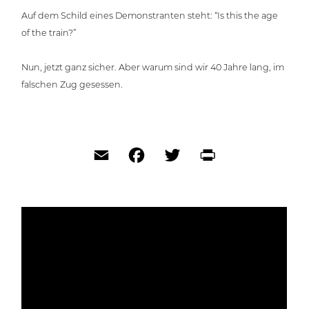
Auf dem Schild eines Demons­tran­ten steht: “Is this the age
of the train?”
Nun, jetzt ganz sicher. Aber warum sind wir 40 Jahre lang, im
falschen Zug gesessen.
Email
Facebook
Twitter
Print