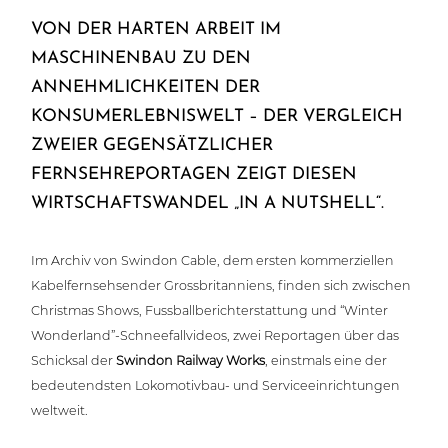
VON DER HARTEN ARBEIT IM
MASCHINENBAU ZU DEN
ANNEHMLICHKEITEN DER
KONSUMERLEBNISWELT – DER VERGLEICH
ZWEIER GEGENSÄTZLICHER
FERNSEHREPORTAGEN ZEIGT DIESEN
WIRTSCHAFTSWANDEL „IN A NUTSHELL“.
Im Archiv von Swindon Cable, dem ersten kom­mer­zi­el­len
Kabel­fern­seh­sen­der Gross­bri­tan­ni­ens, finden sich zwischen
Christmas Shows, Fuss­ball­be­richt­erstat­tung und “Winter
Wonderland”-Schneefallvideos, zwei Repor­ta­gen über das
Schicksal der
Swindon Railway Works
, einstmals eine der
bedeu­tends­ten Loko­mo­tiv­bau- und Ser­vice­ein­rich­tun­gen
weltweit.