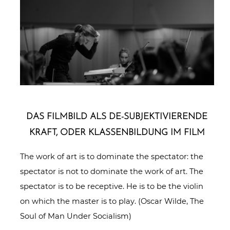
DAS FILMBILD ALS DE-SUB­JEK­TI­VIE­REN­DE
KRAFT, ODER KLAS­SEN­BIL­DUNG IM FILM
The work of art is to dominate the spectator: the
spectator is not to dominate the work of art. The
spectator is to be receptive. He is to be the violin
on which the master is to play. (Oscar Wilde, The
Soul of Man Under Socialism)