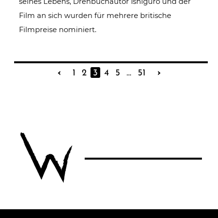
seines Lebens, Drehbuchautor Ishiguro und der
Film an sich wurden für mehrere britische
Filmpreise nominiert.
‹
1
2
3
4
5
…
51
›